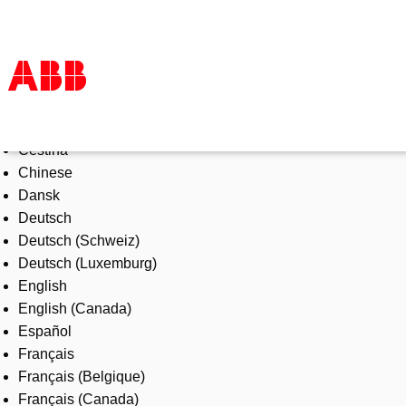
Select Language
Products & Solutions
Čeština
Industries
Chinese
Services
Dansk
About us
Deutsch
Where to buy
Deutsch (Schweiz)
Contact us
Deutsch (Luxemburg)
Careers
English
English (Canada)
Español
Français
Français (Belgique)
Français (Canada)