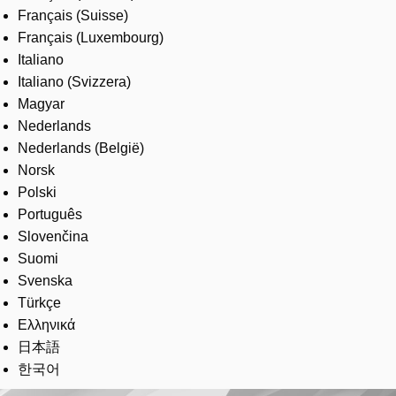
Français (Suisse)
Français (Luxembourg)
Italiano
Italiano (Svizzera)
Magyar
Nederlands
Nederlands (België)
Norsk
Polski
Português
Slovenčina
Suomi
Svenska
Türkçe
Ελληνικά
日本語
한국어