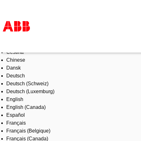
Select Language
Products & Solutions
Čeština
Industries
Chinese
Services
Dansk
About us
Deutsch
Where to buy
Deutsch (Schweiz)
Contact us
Deutsch (Luxemburg)
Careers
English
English (Canada)
Español
Français
Français (Belgique)
Français (Canada)