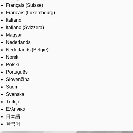
Français (Suisse)
Français (Luxembourg)
Italiano
Italiano (Svizzera)
Magyar
Nederlands
Nederlands (België)
Norsk
Polski
Português
Slovenčina
Suomi
Svenska
Türkçe
Ελληνικά
日本語
한국어