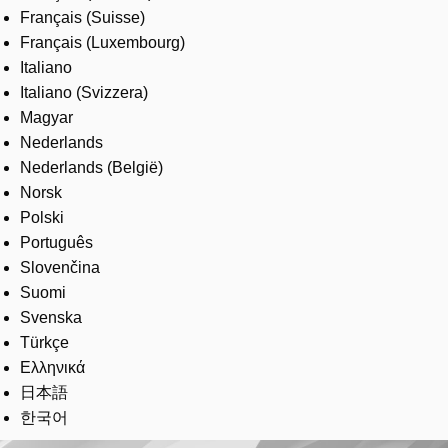
Français (Suisse)
Français (Luxembourg)
Italiano
Italiano (Svizzera)
Magyar
Nederlands
Nederlands (België)
Norsk
Polski
Português
Slovenčina
Suomi
Svenska
Türkçe
Ελληνικά
日本語
한국어