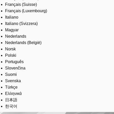
Français (Suisse)
Français (Luxembourg)
Italiano
Italiano (Svizzera)
Magyar
Nederlands
Nederlands (België)
Norsk
Polski
Português
Slovenčina
Suomi
Svenska
Türkçe
Ελληνικά
日本語
한국어