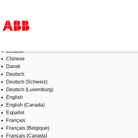
Select Language
Products & Solutions
Čeština
Industries
Chinese
Services
Dansk
About us
Deutsch
Where to buy
Deutsch (Schweiz)
Contact us
Deutsch (Luxemburg)
Careers
English
English (Canada)
Español
Français
Français (Belgique)
Français (Canada)