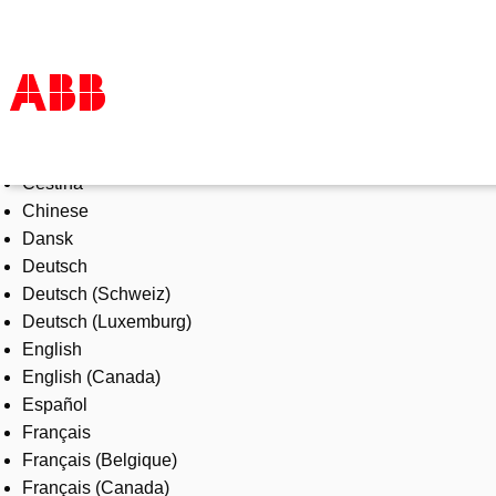
Select Language
Products & Solutions
Čeština
Industries
Chinese
Services
Dansk
About us
Deutsch
Where to buy
Deutsch (Schweiz)
Contact us
Deutsch (Luxemburg)
Careers
English
English (Canada)
Español
Français
Français (Belgique)
Français (Canada)