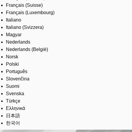
Français (Suisse)
Français (Luxembourg)
Italiano
Italiano (Svizzera)
Magyar
Nederlands
Nederlands (België)
Norsk
Polski
Português
Slovenčina
Suomi
Svenska
Türkçe
Ελληνικά
日本語
한국어