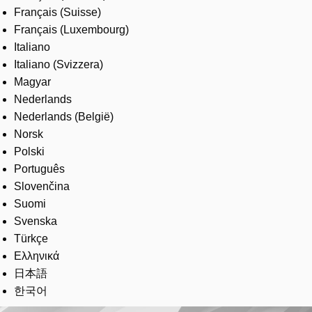
Français (Suisse)
Français (Luxembourg)
Italiano
Italiano (Svizzera)
Magyar
Nederlands
Nederlands (België)
Norsk
Polski
Português
Slovenčina
Suomi
Svenska
Türkçe
Ελληνικά
日本語
한국어