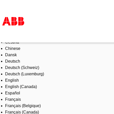
Select Language
Products & Solutions
Čeština
Industries
Chinese
Services
Dansk
About us
Deutsch
Where to buy
Deutsch (Schweiz)
Contact us
Deutsch (Luxemburg)
Careers
English
English (Canada)
Español
Français
Français (Belgique)
Français (Canada)