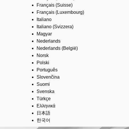
Français (Suisse)
Français (Luxembourg)
Italiano
Italiano (Svizzera)
Magyar
Nederlands
Nederlands (België)
Norsk
Polski
Português
Slovenčina
Suomi
Svenska
Türkçe
Ελληνικά
日本語
한국어