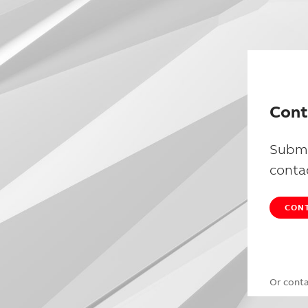
Cont
Submi
conta
CONT
Or cont