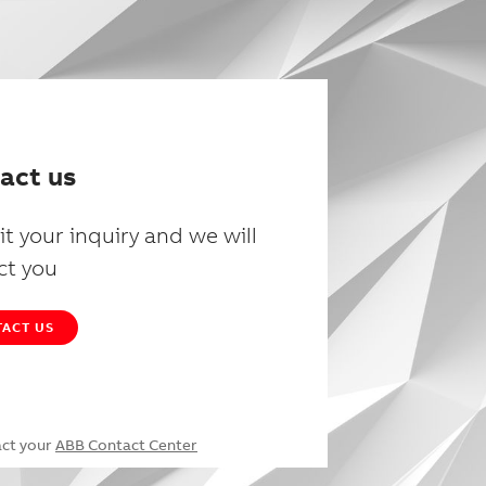
act us
t your inquiry and we will
ct you
ACT US
act your
ABB Contact Center