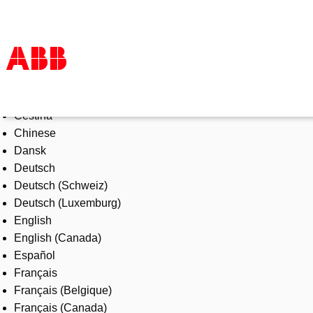
Select Language
Products & Solutions
Čeština
Industries
Chinese
Services
Dansk
About us
Deutsch
Where to buy
Deutsch (Schweiz)
Contact us
Deutsch (Luxemburg)
Careers
English
English (Canada)
Español
Français
Français (Belgique)
Français (Canada)