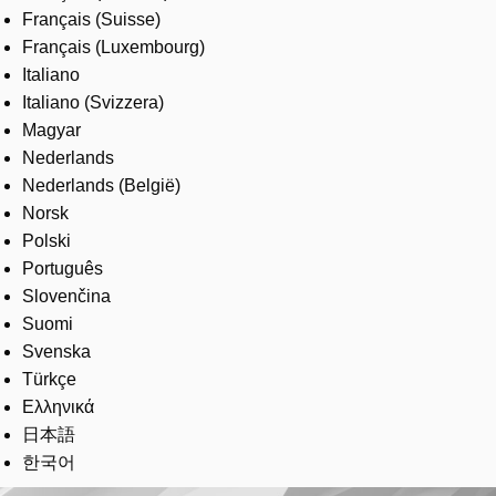
Français (Suisse)
Français (Luxembourg)
Italiano
Italiano (Svizzera)
Magyar
Nederlands
Nederlands (België)
Norsk
Polski
Português
Slovenčina
Suomi
Svenska
Türkçe
Ελληνικά
日本語
한국어