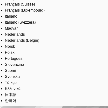
Français (Suisse)
Français (Luxembourg)
Italiano
Italiano (Svizzera)
Magyar
Nederlands
Nederlands (België)
Norsk
Polski
Português
Slovenčina
Suomi
Svenska
Türkçe
Ελληνικά
日本語
한국어