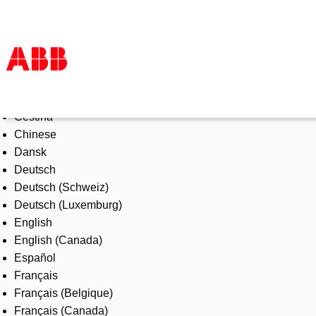
Select Language
Products & Solutions
Čeština
Industries
Chinese
Services
Dansk
About us
Deutsch
Where to buy
Deutsch (Schweiz)
Contact us
Deutsch (Luxemburg)
Careers
English
English (Canada)
Español
Français
Français (Belgique)
Français (Canada)