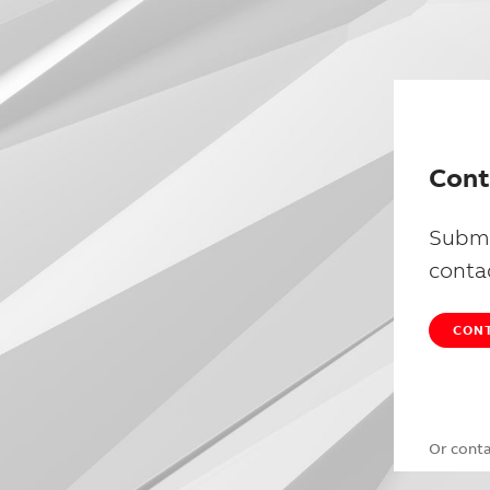
Cont
Submi
conta
CONT
Or cont