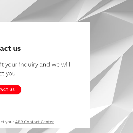
act us
t your inquiry and we will
ct you
ACT US
act your
ABB Contact Center