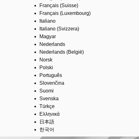
Français (Suisse)
Français (Luxembourg)
Italiano
Italiano (Svizzera)
Magyar
Nederlands
Nederlands (België)
Norsk
Polski
Português
Slovenčina
Suomi
Svenska
Türkçe
Ελληνικά
日本語
한국어