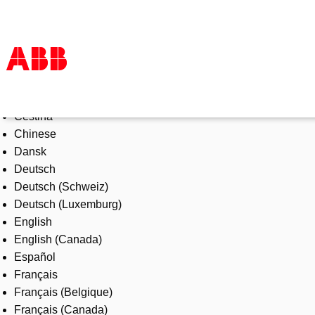
Select Language
Products & Solutions
Čeština
Industries
Chinese
Services
Dansk
About us
Deutsch
Where to buy
Deutsch (Schweiz)
Contact us
Deutsch (Luxemburg)
Careers
English
English (Canada)
Español
Français
Français (Belgique)
Français (Canada)