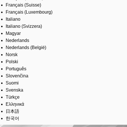
Français (Suisse)
Français (Luxembourg)
Italiano
Italiano (Svizzera)
Magyar
Nederlands
Nederlands (België)
Norsk
Polski
Português
Slovenčina
Suomi
Svenska
Türkçe
Ελληνικά
日本語
한국어