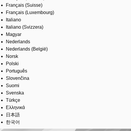
Français (Suisse)
Français (Luxembourg)
Italiano
Italiano (Svizzera)
Magyar
Nederlands
Nederlands (België)
Norsk
Polski
Português
Slovenčina
Suomi
Svenska
Türkçe
Ελληνικά
日本語
한국어