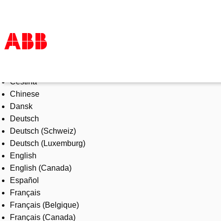
Select Language
Products & Solutions
Čeština
Industries
Chinese
Services
Dansk
About us
Deutsch
Where to buy
Deutsch (Schweiz)
Contact us
Deutsch (Luxemburg)
Careers
English
English (Canada)
Español
Français
Français (Belgique)
Français (Canada)