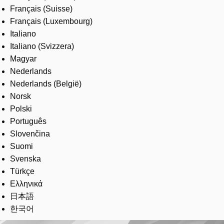
Français (Suisse)
Français (Luxembourg)
Italiano
Italiano (Svizzera)
Magyar
Nederlands
Nederlands (België)
Norsk
Polski
Português
Slovenčina
Suomi
Svenska
Türkçe
Ελληνικά
日本語
한국어