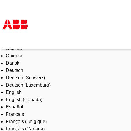
Select Language
Products & Solutions
Čeština
Industries
Chinese
Services
Dansk
About us
Deutsch
Where to buy
Deutsch (Schweiz)
Contact us
Deutsch (Luxemburg)
Careers
English
English (Canada)
Español
Français
Français (Belgique)
Français (Canada)