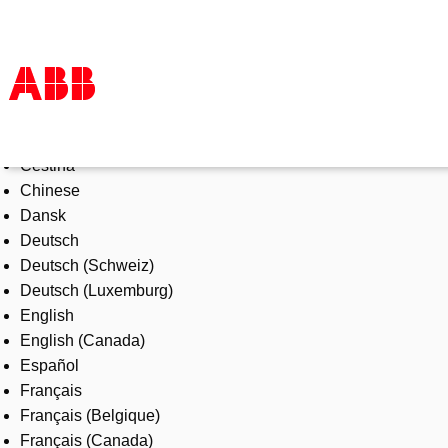
Select Language
Products & Solutions
Čeština
Industries
Chinese
Services
Dansk
About us
Deutsch
Where to buy
Deutsch (Schweiz)
Contact us
Deutsch (Luxemburg)
Careers
English
English (Canada)
Español
Français
Français (Belgique)
Français (Canada)