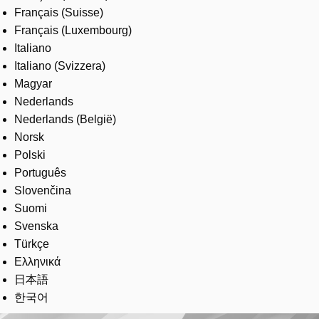
Français (Suisse)
Français (Luxembourg)
Italiano
Italiano (Svizzera)
Magyar
Nederlands
Nederlands (België)
Norsk
Polski
Português
Slovenčina
Suomi
Svenska
Türkçe
Ελληνικά
日本語
한국어