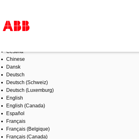
Select Language
Products & Solutions
Čeština
Industries
Chinese
Services
Dansk
About us
Deutsch
Where to buy
Deutsch (Schweiz)
Contact us
Deutsch (Luxemburg)
Careers
English
English (Canada)
Español
Français
Français (Belgique)
Français (Canada)