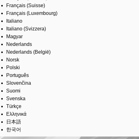
Français (Suisse)
Français (Luxembourg)
Italiano
Italiano (Svizzera)
Magyar
Nederlands
Nederlands (België)
Norsk
Polski
Português
Slovenčina
Suomi
Svenska
Türkçe
Ελληνικά
日本語
한국어