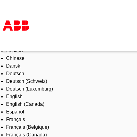
Select Language
Products & Solutions
Čeština
Industries
Chinese
Services
Dansk
About us
Deutsch
Where to buy
Deutsch (Schweiz)
Contact us
Deutsch (Luxemburg)
Careers
English
English (Canada)
Español
Français
Français (Belgique)
Français (Canada)