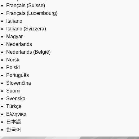
Français (Suisse)
Français (Luxembourg)
Italiano
Italiano (Svizzera)
Magyar
Nederlands
Nederlands (België)
Norsk
Polski
Português
Slovenčina
Suomi
Svenska
Türkçe
Ελληνικά
日本語
한국어