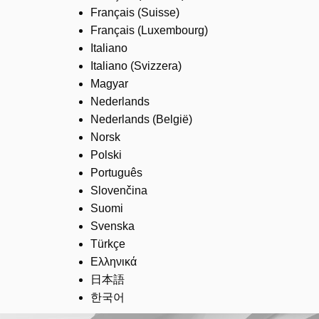
Français (Suisse)
Français (Luxembourg)
Italiano
Italiano (Svizzera)
Magyar
Nederlands
Nederlands (België)
Norsk
Polski
Português
Slovenčina
Suomi
Svenska
Türkçe
Ελληνικά
日本語
한국어