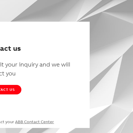
act us
t your inquiry and we will
ct you
ACT US
act your
ABB Contact Center