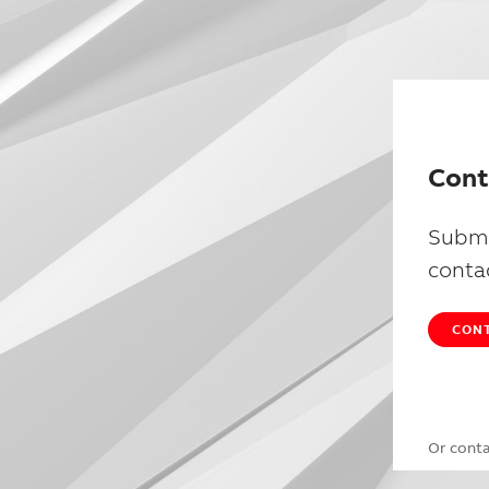
Cont
Submi
conta
CONT
Or cont