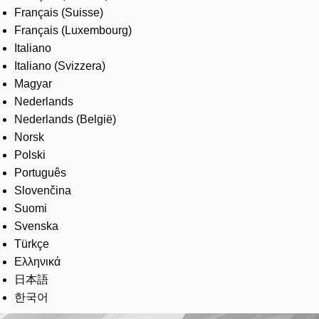
Français (Suisse)
Français (Luxembourg)
Italiano
Italiano (Svizzera)
Magyar
Nederlands
Nederlands (België)
Norsk
Polski
Português
Slovenčina
Suomi
Svenska
Türkçe
Ελληνικά
日本語
한국어