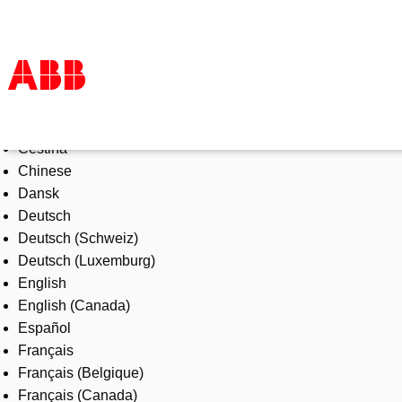
Select Language
Products & Solutions
Čeština
Industries
Chinese
Services
Dansk
About us
Deutsch
Where to buy
Deutsch (Schweiz)
Contact us
Deutsch (Luxemburg)
Careers
English
English (Canada)
Español
Français
Français (Belgique)
Français (Canada)