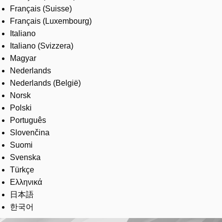
Français (Suisse)
Français (Luxembourg)
Italiano
Italiano (Svizzera)
Magyar
Nederlands
Nederlands (België)
Norsk
Polski
Português
Slovenčina
Suomi
Svenska
Türkçe
Ελληνικά
日本語
한국어