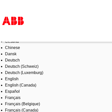
Select Language
Products & Solutions
Čeština
Industries
Chinese
Services
Dansk
About us
Deutsch
Where to buy
Deutsch (Schweiz)
Contact us
Deutsch (Luxemburg)
Careers
English
English (Canada)
Español
Français
Français (Belgique)
Français (Canada)