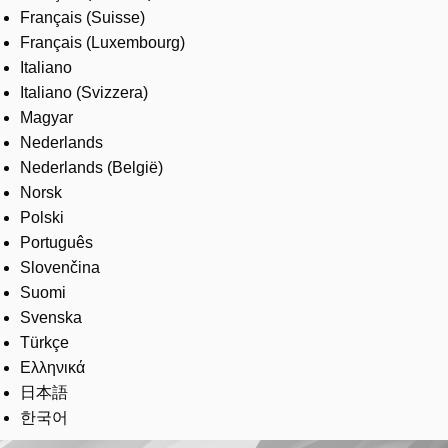
Français (Suisse)
Français (Luxembourg)
Italiano
Italiano (Svizzera)
Magyar
Nederlands
Nederlands (België)
Norsk
Polski
Português
Slovenčina
Suomi
Svenska
Türkçe
Ελληνικά
日本語
한국어