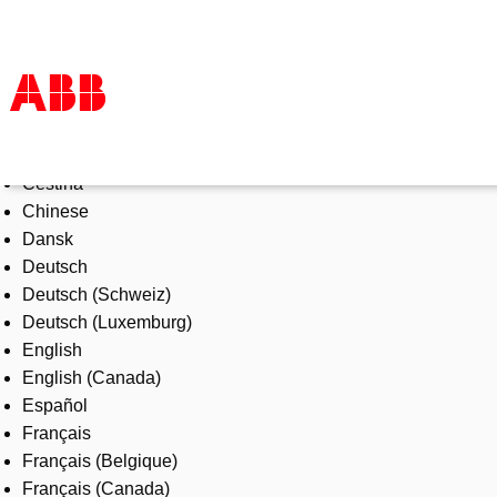
Select Language
Products & Solutions
Čeština
Industries
Chinese
Services
Dansk
About us
Deutsch
Where to buy
Deutsch (Schweiz)
Contact us
Deutsch (Luxemburg)
Careers
English
English (Canada)
Español
Français
Français (Belgique)
Français (Canada)