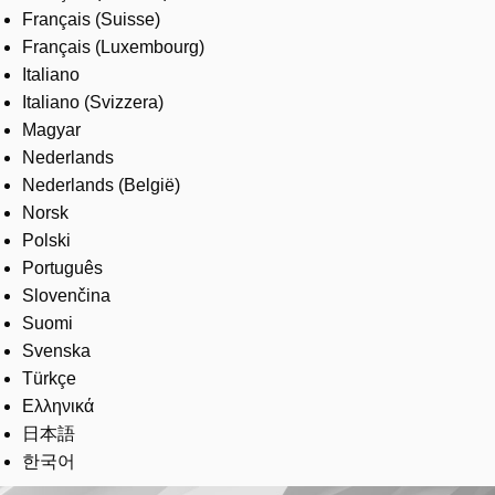
Français (Suisse)
Français (Luxembourg)
Italiano
Italiano (Svizzera)
Magyar
Nederlands
Nederlands (België)
Norsk
Polski
Português
Slovenčina
Suomi
Svenska
Türkçe
Ελληνικά
日本語
한국어