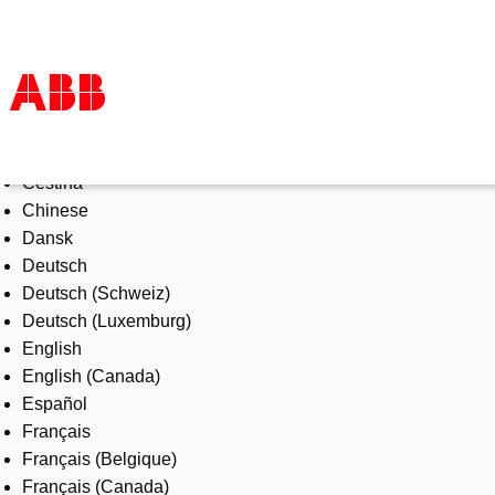
Select Language
Products & Solutions
Čeština
Industries
Chinese
Services
Dansk
About us
Deutsch
Where to buy
Deutsch (Schweiz)
Contact us
Deutsch (Luxemburg)
Careers
English
English (Canada)
Español
Français
Français (Belgique)
Français (Canada)