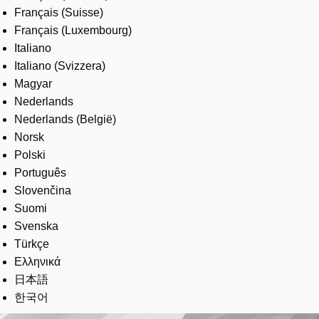
Français (Suisse)
Français (Luxembourg)
Italiano
Italiano (Svizzera)
Magyar
Nederlands
Nederlands (België)
Norsk
Polski
Português
Slovenčina
Suomi
Svenska
Türkçe
Ελληνικά
日本語
한국어