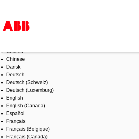
Select Language
Products & Solutions
Čeština
Industries
Chinese
Services
Dansk
About us
Deutsch
Where to buy
Deutsch (Schweiz)
Contact us
Deutsch (Luxemburg)
Careers
English
English (Canada)
Español
Français
Français (Belgique)
Français (Canada)