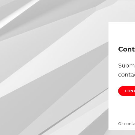
Cont
Submi
conta
CONT
Or cont