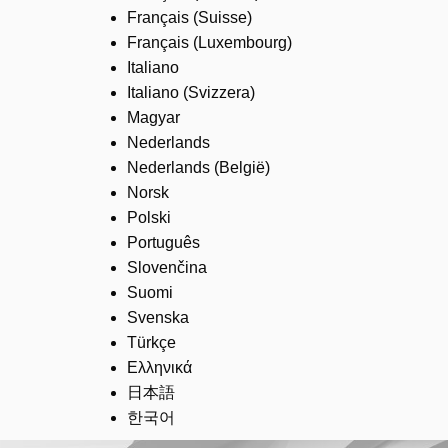
Français (Suisse)
Français (Luxembourg)
Italiano
Italiano (Svizzera)
Magyar
Nederlands
Nederlands (België)
Norsk
Polski
Português
Slovenčina
Suomi
Svenska
Türkçe
Ελληνικά
日本語
한국어