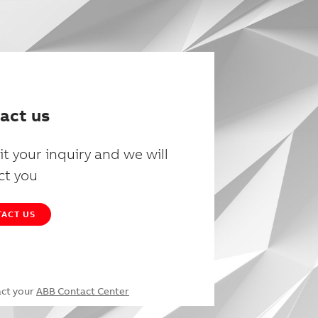
act us
t your inquiry and we will
ct you
ACT US
act your
ABB Contact Center