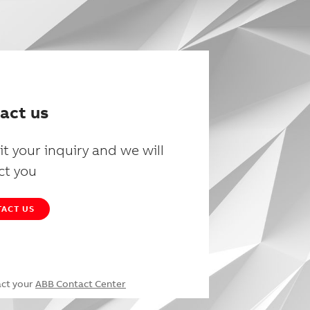
act us
t your inquiry and we will
ct you
ACT US
act your
ABB Contact Center