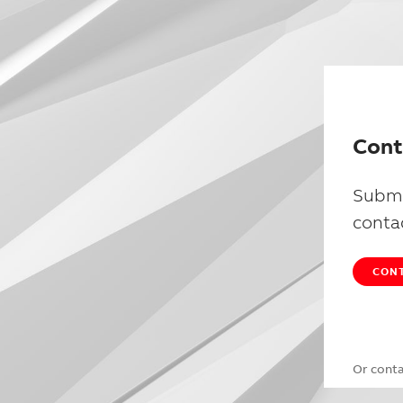
Cont
Submi
conta
CONT
Or cont