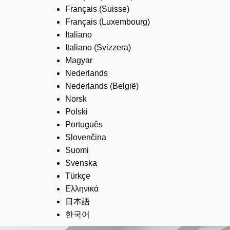
Français (Suisse)
Français (Luxembourg)
Italiano
Italiano (Svizzera)
Magyar
Nederlands
Nederlands (België)
Norsk
Polski
Português
Slovenčina
Suomi
Svenska
Türkçe
Ελληνικά
日本語
한국어