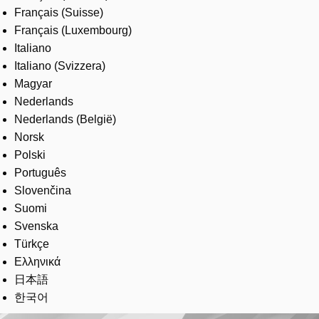
Français (Suisse)
Français (Luxembourg)
Italiano
Italiano (Svizzera)
Magyar
Nederlands
Nederlands (België)
Norsk
Polski
Português
Slovenčina
Suomi
Svenska
Türkçe
Ελληνικά
日本語
한국어