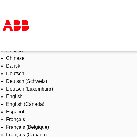
Select Language
Products & Solutions
Čeština
Industries
Chinese
Services
Dansk
About us
Deutsch
Where to buy
Deutsch (Schweiz)
Contact us
Deutsch (Luxemburg)
Careers
English
English (Canada)
Español
Français
Français (Belgique)
Français (Canada)