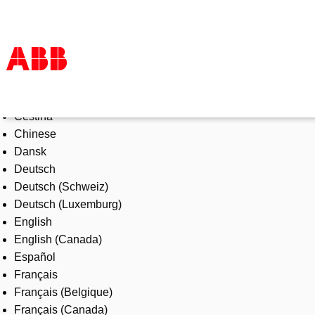
Select Language
Products & Solutions
Čeština
Industries
Chinese
Services
Dansk
About us
Deutsch
Where to buy
Deutsch (Schweiz)
Contact us
Deutsch (Luxemburg)
Careers
English
English (Canada)
Español
Français
Français (Belgique)
Français (Canada)