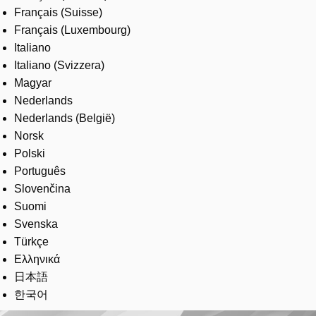
Français (Suisse)
Français (Luxembourg)
Italiano
Italiano (Svizzera)
Magyar
Nederlands
Nederlands (België)
Norsk
Polski
Português
Slovenčina
Suomi
Svenska
Türkçe
Ελληνικά
日本語
한국어