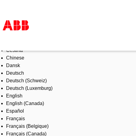
Select Language
Products & Solutions
Čeština
Industries
Chinese
Services
Dansk
About us
Deutsch
Where to buy
Deutsch (Schweiz)
Contact us
Deutsch (Luxemburg)
Careers
English
English (Canada)
Español
Français
Français (Belgique)
Français (Canada)