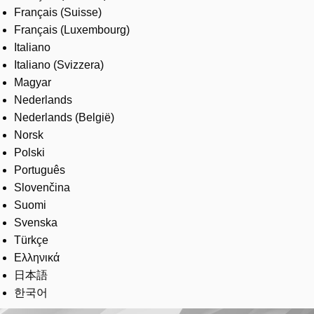
Français (Suisse)
Français (Luxembourg)
Italiano
Italiano (Svizzera)
Magyar
Nederlands
Nederlands (België)
Norsk
Polski
Português
Slovenčina
Suomi
Svenska
Türkçe
Ελληνικά
日本語
한국어