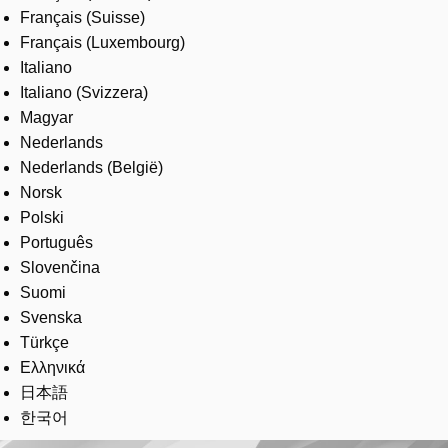
Français (Suisse)
Français (Luxembourg)
Italiano
Italiano (Svizzera)
Magyar
Nederlands
Nederlands (België)
Norsk
Polski
Português
Slovenčina
Suomi
Svenska
Türkçe
Ελληνικά
日本語
한국어