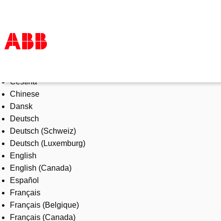
Select Language
Products & Solutions
Čeština
Industries
Chinese
Services
Dansk
About us
Deutsch
Where to buy
Deutsch (Schweiz)
Contact us
Deutsch (Luxemburg)
Careers
English
English (Canada)
Español
Français
Français (Belgique)
Français (Canada)