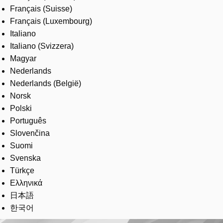
Français (Suisse)
Français (Luxembourg)
Italiano
Italiano (Svizzera)
Magyar
Nederlands
Nederlands (België)
Norsk
Polski
Português
Slovenčina
Suomi
Svenska
Türkçe
Ελληνικά
日本語
한국어