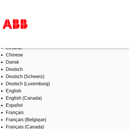
Select Language
Products & Solutions
Čeština
Industries
Chinese
Services
Dansk
About us
Deutsch
Where to buy
Deutsch (Schweiz)
Contact us
Deutsch (Luxemburg)
Careers
English
English (Canada)
Español
Français
Français (Belgique)
Français (Canada)