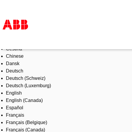
Select Language
Products & Solutions
Čeština
Industries
Chinese
Services
Dansk
About us
Deutsch
Where to buy
Deutsch (Schweiz)
Contact us
Deutsch (Luxemburg)
Careers
English
English (Canada)
Español
Français
Français (Belgique)
Français (Canada)