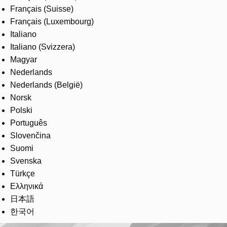
Français (Suisse)
Français (Luxembourg)
Italiano
Italiano (Svizzera)
Magyar
Nederlands
Nederlands (België)
Norsk
Polski
Português
Slovenčina
Suomi
Svenska
Türkçe
Ελληνικά
日本語
한국어