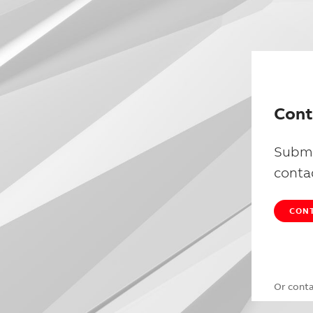
Cont
Submi
conta
CONT
Or cont