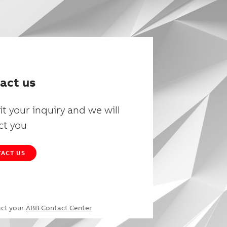
act us
t your inquiry and we will
ct you
ACT US
act your
ABB Contact Center