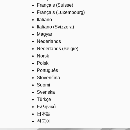
Français (Suisse)
Français (Luxembourg)
Italiano
Italiano (Svizzera)
Magyar
Nederlands
Nederlands (België)
Norsk
Polski
Português
Slovenčina
Suomi
Svenska
Türkçe
Ελληνικά
日本語
한국어