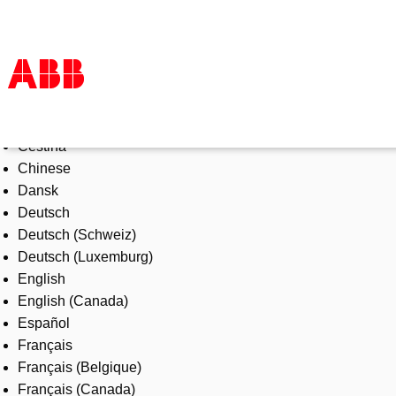
Select Language
Products & Solutions
Čeština
Industries
Chinese
Services
Dansk
About us
Deutsch
Where to buy
Deutsch (Schweiz)
Contact us
Deutsch (Luxemburg)
Careers
English
English (Canada)
Español
Français
Français (Belgique)
Français (Canada)