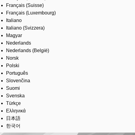
Français (Suisse)
Français (Luxembourg)
Italiano
Italiano (Svizzera)
Magyar
Nederlands
Nederlands (België)
Norsk
Polski
Português
Slovenčina
Suomi
Svenska
Türkçe
Ελληνικά
日本語
한국어