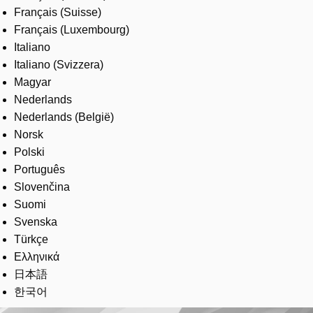
Français (Suisse)
Français (Luxembourg)
Italiano
Italiano (Svizzera)
Magyar
Nederlands
Nederlands (België)
Norsk
Polski
Português
Slovenčina
Suomi
Svenska
Türkçe
Ελληνικά
日本語
한국어