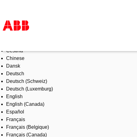
Select Language
Products & Solutions
Čeština
Industries
Chinese
Services
Dansk
About us
Deutsch
Where to buy
Deutsch (Schweiz)
Contact us
Deutsch (Luxemburg)
Careers
English
English (Canada)
Español
Français
Français (Belgique)
Français (Canada)