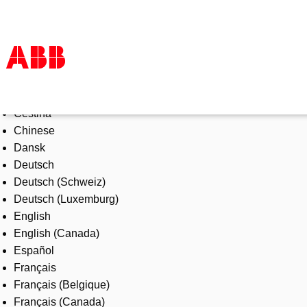
Select Language
Products & Solutions
Čeština
Industries
Chinese
Services
Dansk
About us
Deutsch
Where to buy
Deutsch (Schweiz)
Contact us
Deutsch (Luxemburg)
Careers
English
English (Canada)
Español
Français
Français (Belgique)
Français (Canada)