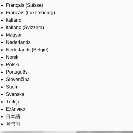
Français (Suisse)
Français (Luxembourg)
Italiano
Italiano (Svizzera)
Magyar
Nederlands
Nederlands (België)
Norsk
Polski
Português
Slovenčina
Suomi
Svenska
Türkçe
Ελληνικά
日本語
한국어