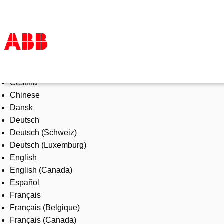
Select Language
Products & Solutions
Čeština
Industries
Chinese
Services
Dansk
About us
Deutsch
Where to buy
Deutsch (Schweiz)
Contact us
Deutsch (Luxemburg)
Careers
English
English (Canada)
Español
Français
Français (Belgique)
Français (Canada)