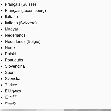
Français (Suisse)
Français (Luxembourg)
Italiano
Italiano (Svizzera)
Magyar
Nederlands
Nederlands (België)
Norsk
Polski
Português
Slovenčina
Suomi
Svenska
Türkçe
Ελληνικά
日本語
한국어