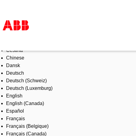
Select Language
Products & Solutions
Čeština
Industries
Chinese
Services
Dansk
About us
Deutsch
Where to buy
Deutsch (Schweiz)
Contact us
Deutsch (Luxemburg)
Careers
English
English (Canada)
Español
Français
Français (Belgique)
Français (Canada)