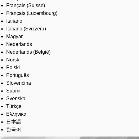
Français (Suisse)
Français (Luxembourg)
Italiano
Italiano (Svizzera)
Magyar
Nederlands
Nederlands (België)
Norsk
Polski
Português
Slovenčina
Suomi
Svenska
Türkçe
Ελληνικά
日本語
한국어