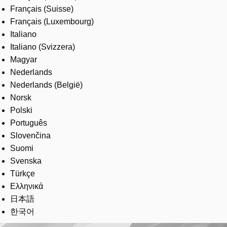
Français (Suisse)
Français (Luxembourg)
Italiano
Italiano (Svizzera)
Magyar
Nederlands
Nederlands (België)
Norsk
Polski
Português
Slovenčina
Suomi
Svenska
Türkçe
Ελληνικά
日本語
한국어