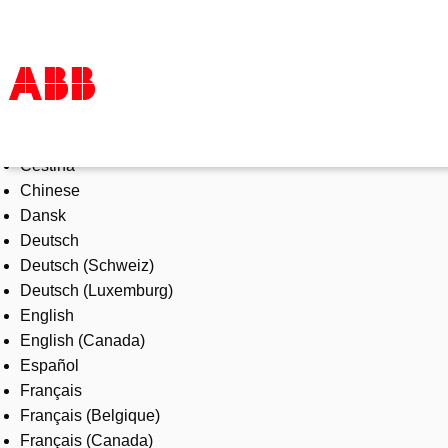
Select Language
Products & Solutions
Čeština
Industries
Chinese
Services
Dansk
About us
Deutsch
Where to buy
Deutsch (Schweiz)
Contact us
Deutsch (Luxemburg)
Careers
English
English (Canada)
Español
Français
Français (Belgique)
Français (Canada)