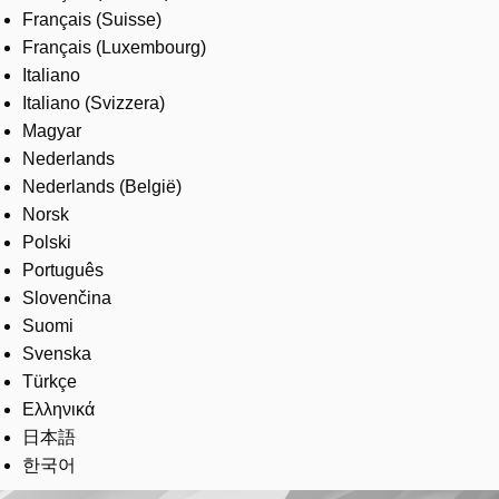
Français (Suisse)
Français (Luxembourg)
Italiano
Italiano (Svizzera)
Magyar
Nederlands
Nederlands (België)
Norsk
Polski
Português
Slovenčina
Suomi
Svenska
Türkçe
Ελληνικά
日本語
한국어