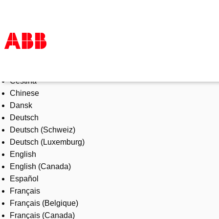
Select Language
Products & Solutions
Čeština
Industries
Chinese
Services
Dansk
About us
Deutsch
Where to buy
Deutsch (Schweiz)
Contact us
Deutsch (Luxemburg)
Careers
English
English (Canada)
Español
Français
Français (Belgique)
Français (Canada)