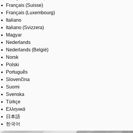
Français (Suisse)
Français (Luxembourg)
Italiano
Italiano (Svizzera)
Magyar
Nederlands
Nederlands (België)
Norsk
Polski
Português
Slovenčina
Suomi
Svenska
Türkçe
Ελληνικά
日本語
한국어