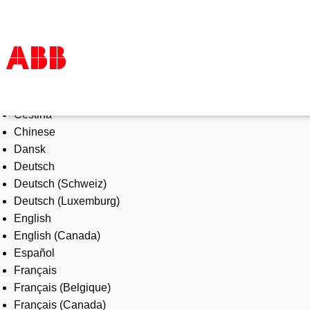
Select Language
Products & Solutions
Čeština
Industries
Chinese
Services
Dansk
About us
Deutsch
Where to buy
Deutsch (Schweiz)
Contact us
Deutsch (Luxemburg)
Careers
English
English (Canada)
Español
Français
Français (Belgique)
Français (Canada)