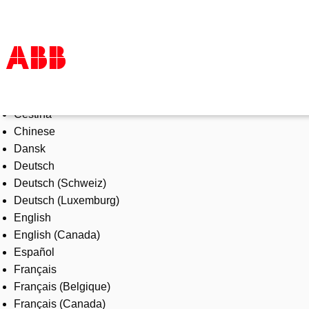
Select Language
Products & Solutions
Čeština
Industries
Chinese
Services
Dansk
About us
Deutsch
Where to buy
Deutsch (Schweiz)
Contact us
Deutsch (Luxemburg)
Careers
English
English (Canada)
Español
Français
Français (Belgique)
Français (Canada)