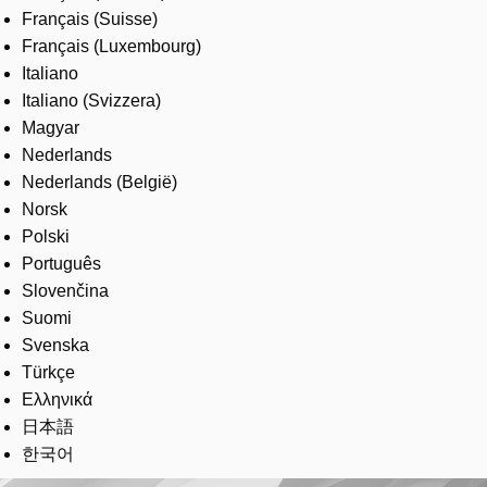
Français (Suisse)
Français (Luxembourg)
Italiano
Italiano (Svizzera)
Magyar
Nederlands
Nederlands (België)
Norsk
Polski
Português
Slovenčina
Suomi
Svenska
Türkçe
Ελληνικά
日本語
한국어