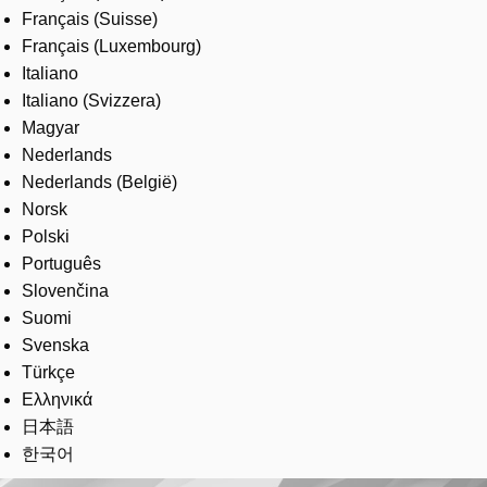
Français (Suisse)
Français (Luxembourg)
Italiano
Italiano (Svizzera)
Magyar
Nederlands
Nederlands (België)
Norsk
Polski
Português
Slovenčina
Suomi
Svenska
Türkçe
Ελληνικά
日本語
한국어