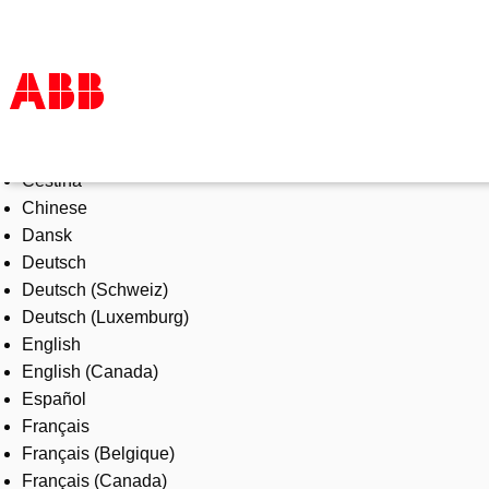
Select Language
Products & Solutions
Čeština
Industries
Chinese
Services
Dansk
About us
Deutsch
Where to buy
Deutsch (Schweiz)
Contact us
Deutsch (Luxemburg)
Careers
English
English (Canada)
Español
Français
Français (Belgique)
Français (Canada)