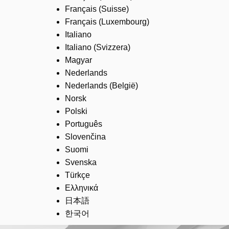
Français (Suisse)
Français (Luxembourg)
Italiano
Italiano (Svizzera)
Magyar
Nederlands
Nederlands (België)
Norsk
Polski
Português
Slovenčina
Suomi
Svenska
Türkçe
Ελληνικά
日本語
한국어