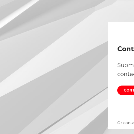
Cont
Submi
conta
CONT
Or cont