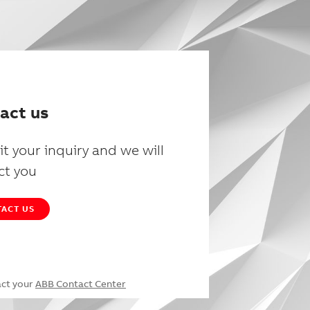
act us
t your inquiry and we will
ct you
ACT US
act your
ABB Contact Center