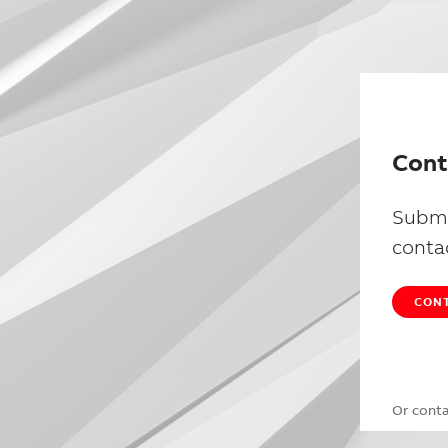
Cont
Submi
conta
CONT
Or cont