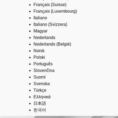
Français (Suisse)
Français (Luxembourg)
Italiano
Italiano (Svizzera)
Magyar
Nederlands
Nederlands (België)
Norsk
Polski
Português
Slovenčina
Suomi
Svenska
Türkçe
Ελληνικά
日本語
한국어