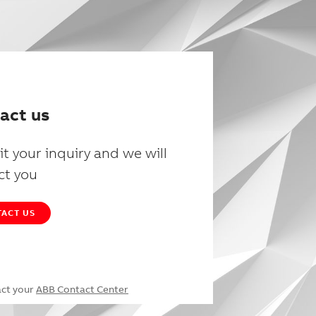
act us
t your inquiry and we will
ct you
ACT US
act your
ABB Contact Center