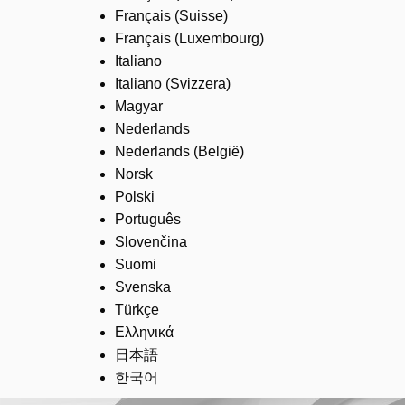
Français (Suisse)
Français (Luxembourg)
Italiano
Italiano (Svizzera)
Magyar
Nederlands
Nederlands (België)
Norsk
Polski
Português
Slovenčina
Suomi
Svenska
Türkçe
Ελληνικά
日本語
한국어