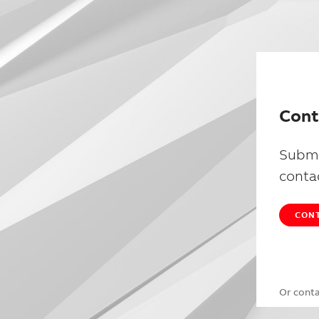
Cont
Submi
conta
CONT
Or cont