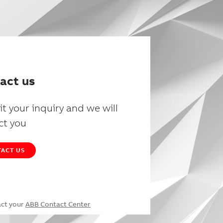
act us
t your inquiry and we will
ct you
ACT US
act your
ABB Contact Center