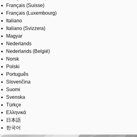
Français (Suisse)
Français (Luxembourg)
Italiano
Italiano (Svizzera)
Magyar
Nederlands
Nederlands (België)
Norsk
Polski
Português
Slovenčina
Suomi
Svenska
Türkçe
Ελληνικά
日本語
한국어