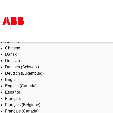
Select Language
Products & Solutions
Čeština
Industries
Chinese
Services
Dansk
About us
Deutsch
Where to buy
Deutsch (Schweiz)
Contact us
Deutsch (Luxemburg)
Careers
English
English (Canada)
Español
Français
Français (Belgique)
Français (Canada)