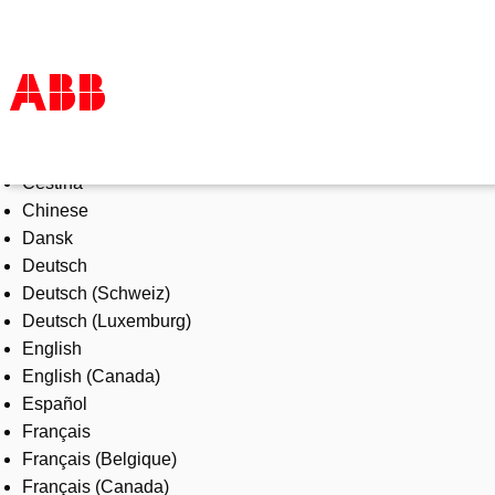
Select Language
Products & Solutions
Čeština
Industries
Chinese
Services
Dansk
About us
Deutsch
Where to buy
Deutsch (Schweiz)
Contact us
Deutsch (Luxemburg)
Careers
English
English (Canada)
Español
Français
Français (Belgique)
Français (Canada)