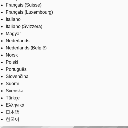
Français (Suisse)
Français (Luxembourg)
Italiano
Italiano (Svizzera)
Magyar
Nederlands
Nederlands (België)
Norsk
Polski
Português
Slovenčina
Suomi
Svenska
Türkçe
Ελληνικά
日本語
한국어