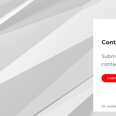
Cont
Submi
conta
CONT
Or cont