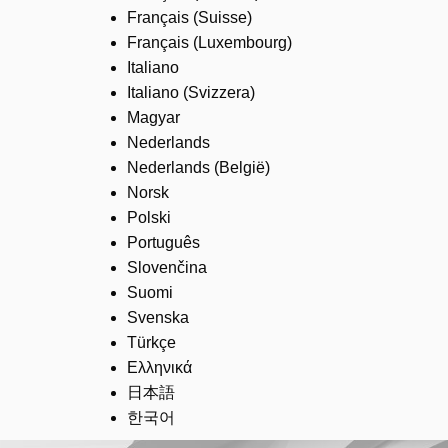
Français (Suisse)
Français (Luxembourg)
Italiano
Italiano (Svizzera)
Magyar
Nederlands
Nederlands (België)
Norsk
Polski
Português
Slovenčina
Suomi
Svenska
Türkçe
Ελληνικά
日本語
한국어