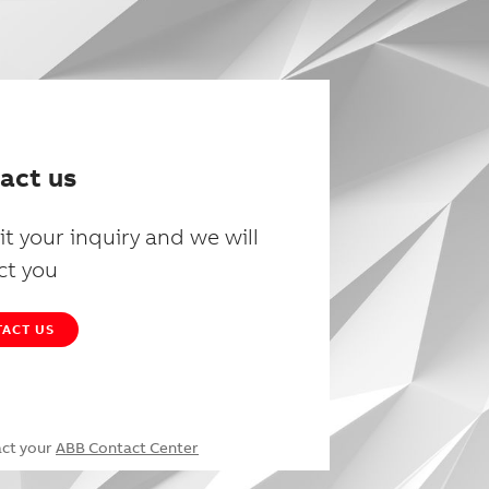
act us
t your inquiry and we will
ct you
ACT US
act your
ABB Contact Center