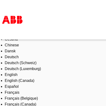
Select Language
Products & Solutions
Čeština
Industries
Chinese
Services
Dansk
About us
Deutsch
Where to buy
Deutsch (Schweiz)
Contact us
Deutsch (Luxemburg)
Careers
English
English (Canada)
Español
Français
Français (Belgique)
Français (Canada)