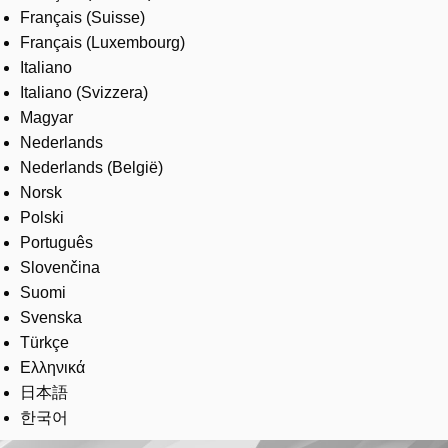
Français (Suisse)
Français (Luxembourg)
Italiano
Italiano (Svizzera)
Magyar
Nederlands
Nederlands (België)
Norsk
Polski
Português
Slovenčina
Suomi
Svenska
Türkçe
Ελληνικά
日本語
한국어