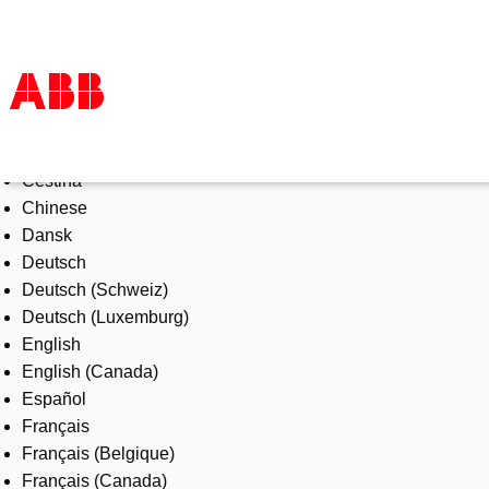
Select Language
Products & Solutions
Čeština
Industries
Chinese
Services
Dansk
About us
Deutsch
Where to buy
Deutsch (Schweiz)
Contact us
Deutsch (Luxemburg)
Careers
English
English (Canada)
Español
Français
Français (Belgique)
Français (Canada)