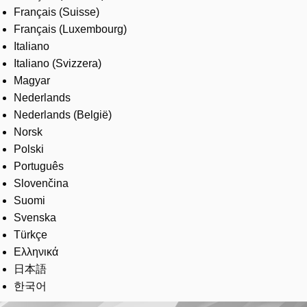
Français (Suisse)
Français (Luxembourg)
Italiano
Italiano (Svizzera)
Magyar
Nederlands
Nederlands (België)
Norsk
Polski
Português
Slovenčina
Suomi
Svenska
Türkçe
Ελληνικά
日本語
한국어