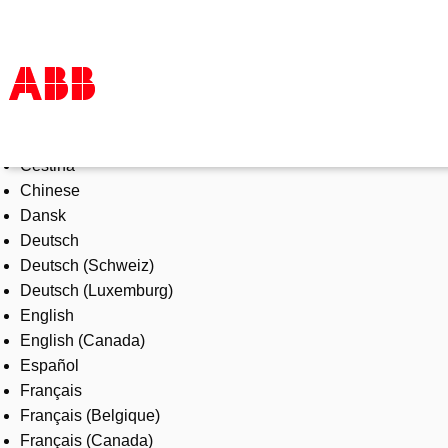
Select Language
Products & Solutions
Čeština
Industries
Chinese
Services
Dansk
About us
Deutsch
Where to buy
Deutsch (Schweiz)
Contact us
Deutsch (Luxemburg)
Careers
English
English (Canada)
Español
Français
Français (Belgique)
Français (Canada)