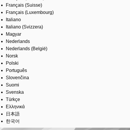
Français (Suisse)
Français (Luxembourg)
Italiano
Italiano (Svizzera)
Magyar
Nederlands
Nederlands (België)
Norsk
Polski
Português
Slovenčina
Suomi
Svenska
Türkçe
Ελληνικά
日本語
한국어